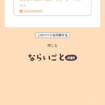
ビル
0362804800
閉じる